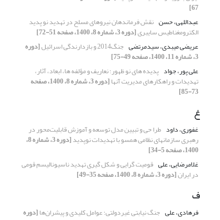
67]
عبداللهی، حسن
نقش فرماندهان نیروهای مسلح در تهدید نو پدید
الکترومغناطیس سایبری
[دوره 3، شماره 8، 1400، صفحه 51-72]
عریضی میبدی، سیدمرتضی
جنگ2014 و بازدارندگی اسرائیل
[دوره
3، شماره 11، 1400، صفحه 49-75]
علی پور، جواد
پدیده های نو ظهور؛ نعاریف و مؤلفه ها، ابعاد، آثار،
تهدیدات و راهکارهای مدیریت آنها
[دوره 3، شماره 8، 1400، صفحه
73-85]
غ
غفوری، داود
طرا حی و تبیین مدل توسعه و آموزش قابلیت‌محور در
رهبری سازمانهای نظامی همسو با تهدیدات نوپدید
[دوره 3، شماره 8،
1400، صفحه 5-34]
غلامرضایی، علی
قومیت گرایی و شکل گیری تهدید ناسیونالیسم قومی
در ایران
[دوره 3، شماره 8، 1400، صفحه 35-49]
ف
فرهادی، علی
جنگ نیابتی غیردولتی؛ عوامل کلیدی و پیشران‌ها
[دوره