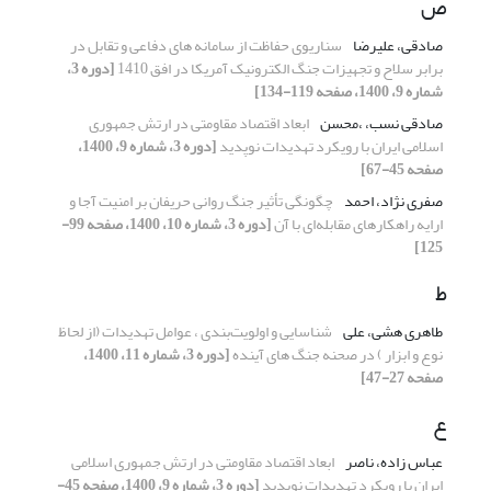
ص
صادقی، علیرضا
سناریوی حفاظت از سامانه های دفاعی و تقابل در
برابر سلاح و تجهیزات جنگ الکترونیک آمریکا در افق 1410
[دوره 3،
شماره 9، 1400، صفحه 119-134]
صادقی نسب، ،محسن
ابعاد اقتصاد مقاومتی در ارتش جمهوری
اسلامی ایران با رویکرد تهدیدات نوپدید
[دوره 3، شماره 9، 1400،
صفحه 45-67]
صفری نژاد، احمد
چگونگی تأثیر جنگ روانی حریفان بر امنیت آجا و
ارایه راهکارهای مقابله‌ای با آن
[دوره 3، شماره 10، 1400، صفحه 99-
125]
ط
طاهری هشی، علی
شناسایی و اولویت‌بندی ، عوامل تهدیدات (از لحاظ
نوع و ابزار ) در صحنه جنگ های آینده
[دوره 3، شماره 11، 1400،
صفحه 27-47]
ع
عباس زاده، ناصر
ابعاد اقتصاد مقاومتی در ارتش جمهوری اسلامی
ایران با رویکرد تهدیدات نوپدید
[دوره 3، شماره 9، 1400، صفحه 45-