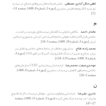
لطفی جلال آبادی، مصطفی
نقش فرماندهان نیروهای مسلح در تهدید
نو پدید الکترومغناطیس سایبری
[دوره 3، شماره 8، 1400، صفحه 51-
72]
م
مالدار، احمد
نگاهی تحلیلی به گفتمان تهدیدهای نوپدید بر قدرت
دفاعی قرارگاه پدافند هوایی خاتم الانبیاء(ص) ارتش جمهوری اسلامی
ایران
[دوره 3، شماره 10، 1400، صفحه 5-34]
محمد زاده، فلاح
سناریوی حفاظت از سامانه های دفاعی و تقابل در
برابر سلاح و تجهیزات جنگ الکترونیک آمریکا در افق 1410
[دوره 3،
شماره 9، 1400، صفحه 119-134]
موحدی صفت، محمدرضا
ارایه مدل‌ پیشنهادی CERT سازمان‌های
دفاعی به‌منظور کاهش تهدیدات سایبری
[دوره 3، شماره 9، 1400،
صفحه 5-26]
ن
نادری، علیرضا
شناسایی و اولویت‌بندی ، عوامل تهدیدات (از لحاظ نوع
و ابزار ) در صحنه جنگ های آینده
[دوره 3، شماره 11، 1400، صفحه
27-47]