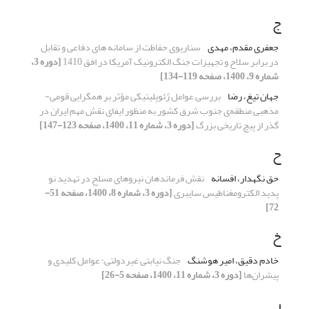
ج
جعفری مقدم، مهدی
سناریوی حفاظت از سامانه های دفاعی و تقابل
در برابر سلاح و تجهیزات جنگ الکترونیک آمریکا در افق 1410
[دوره 3،
شماره 9، 1400، صفحه 119-134]
جهان تیغ، رضا
بررسی عوامل ژئوپلیتیکی مؤثر بر همگرایی قومی-
مذهبی منطقه‌ی جنوب شرق کشور به منظور ایفای نقش مهم ایران در
گذر از پیچ تاریخی بزرگ
[دوره 3، شماره 11، 1400، صفحه 123-147]
ح
حق نگهدار، افسانه
نقش فرماندهان نیروهای مسلح در تهدید نو
پدید الکترومغناطیس سایبری
[دوره 3، شماره 8، 1400، صفحه 51-
72]
خ
خادم دقیق، امیر هوشنگ
جنگ نیابتی غیردولتی؛ عوامل کلیدی و
پیشران‌ها
[دوره 3، شماره 11، 1400، صفحه 5-26]
ر