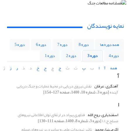
نمایه نویسندگان
همه دوره ها
دوره 8
دوره 7
دوره 6
دوره 5
دوره 4
دوره 3
دوره 2
دوره 1
همه
آ
ا
ب
پ
ت
ث
ج
چ
ح
خ
د
ذ
ر
ز
ژ
آ
آهنگری، عرفان
نقش نیروی دریایی در محیط عملیات و جنگ دریایی
آینده
[دوره 3، شماره 10، 1400، صفحه 127-154]
ا
اسفندیاری، روح‏ الله
فناوری پهپاد در ارتقای توان اطلاعاتی نیروهای
مسلح ج.ا.ا
[دوره 3، شماره 8، 1400، صفحه 111-130]
اکرمی‌نیا، محمد
تاثیر تهدیدات علمی و سایبری بر نیروهای مسلح