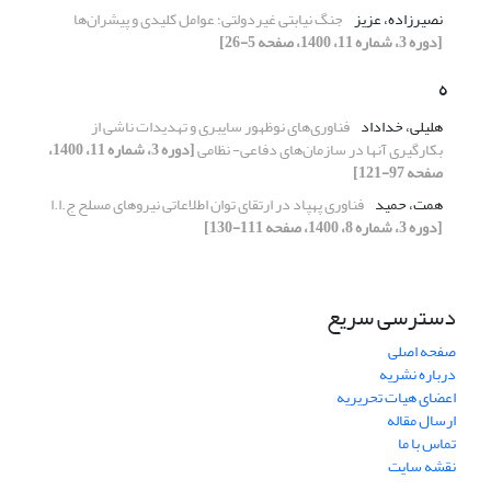
نصیرزاده، عزیز
جنگ نیابتی غیردولتی؛ عوامل کلیدی و پیشران‌ها
[دوره 3، شماره 11، 1400، صفحه 5-26]
ه
هلیلی، خداداد
فناوری‌های نوظهور سایبری و تهدیدات ناشی از
بکارگیری آنها در سازمان‌های دفاعی- نظامی
[دوره 3، شماره 11، 1400،
صفحه 97-121]
همت، حمید
فناوری پهپاد در ارتقای توان اطلاعاتی نیروهای مسلح ج.ا.ا
[دوره 3، شماره 8، 1400، صفحه 111-130]
دسترسی سریع
صفحه اصلی
درباره نشریه
اعضای هیات تحریریه
ارسال مقاله
تماس با ما
نقشه سایت