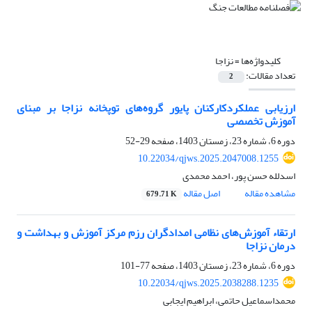
کلیدواژه‌ها =
نزاجا
تعداد مقالات:
2
ارزیابی عملکردکارکنان پایور گروه‌های توپخانه نزاجا بر مبنای
آموزش تخصصی
دوره 6، شماره 23، زمستان 1403، صفحه
29-52
10.22034/qjws.2025.2047008.1255
اسدلله حسن پور، احمد محمدی
مشاهده مقاله
اصل مقاله
679.71 K
ارتقاء آموزش‌های نظامی امدادگران ‌رزم مرکز آموزش و بهداشت و
درمان نزاجا
دوره 6، شماره 23، زمستان 1403، صفحه
77-101
10.22034/qjws.2025.2038288.1235
محمداسماعیل حاتمی، ابراهیم ایجابی