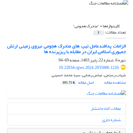
کلیدواژه‌ها =
"متحرک هجومی"
تعداد مقالات:
1
الزامات پدافندعامل تیپ های متحرک هجومی نیروی زمینی ارتش
جمهوری اسلامی ایران در مقابله با ریزپرنده ها
دوره 6، شماره 22، پاییز 1403، صفحه
69-94
10.22034/qjws.2024.2035006.1226
شهاب رستمی، عباس رضایی، سید محمد حسینی
مشاهده مقاله
اصل مقاله
395.75 K
مقالات آماده انتشار
شماره جاری
شماره‌های پیشین نشریه