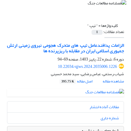
کلیدواژه‌ها =
" تیپ "
تعداد مقالات:
1
الزامات پدافندعامل تیپ های متحرک هجومی نیروی زمینی ارتش
جمهوری اسلامی ایران در مقابله با ریزپرنده ها
دوره 6، شماره 22، پاییز 1403، صفحه
69-94
10.22034/qjws.2024.2035006.1226
شهاب رستمی، عباس رضایی، سید محمد حسینی
مشاهده مقاله
اصل مقاله
395.75 K
مقالات آماده انتشار
شماره جاری
شماره‌های پیشین نشریه