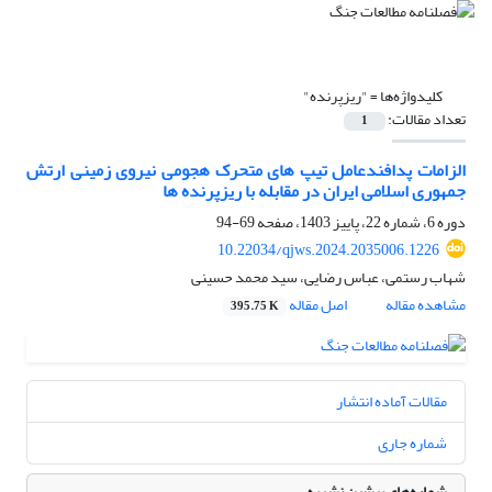
کلیدواژه‌ها =
"ریزپرنده"
تعداد مقالات:
1
الزامات پدافندعامل تیپ های متحرک هجومی نیروی زمینی ارتش
جمهوری اسلامی ایران در مقابله با ریزپرنده ها
دوره 6، شماره 22، پاییز 1403، صفحه
69-94
10.22034/qjws.2024.2035006.1226
شهاب رستمی، عباس رضایی، سید محمد حسینی
مشاهده مقاله
اصل مقاله
395.75 K
مقالات آماده انتشار
شماره جاری
شماره‌های پیشین نشریه