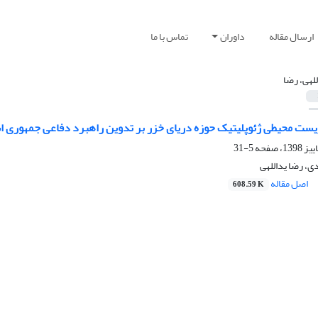
ارسال مقاله
داوران
تماس با ما
للهی، رضا
یست ‌محیطی ژئوپلیتیک حوزه دریای خزر بر تدوین راهبرد دفاعی جمهوری اس
5-31
دی، رضا یداللهی
اصل مقاله
608.59 K