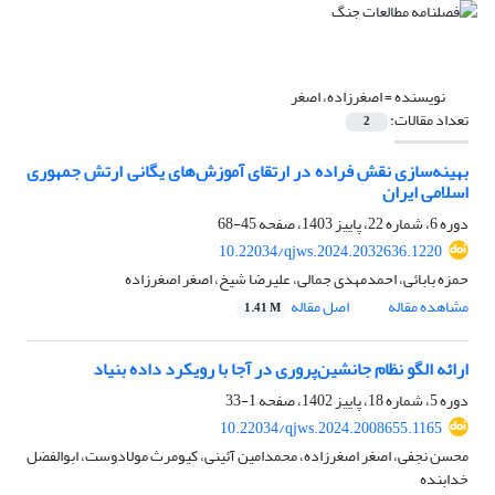
نویسنده =
اصغرزاده، اصغر
تعداد مقالات:
2
بهینه‌سازی نقش فراده در ارتقای آموزش‌های یگانی ارتش جمهوری
اسلامی ایران
دوره 6، شماره 22، پاییز 1403، صفحه
45-68
10.22034/qjws.2024.2032636.1220
حمزه بابائی، احمدمهدی جمالی، علیرضا شیخ، اصغر اصغرزاده
مشاهده مقاله
اصل مقاله
1.41 M
ارائه الگو نظام جانشین‌پروری در آجا با رویکرد داده بنیاد
دوره 5، شماره 18، پاییز 1402، صفحه
1-33
10.22034/qjws.2024.2008655.1165
محسن نجفی، اصغر اصغرزاده، محمدامین آئینی، کیومرث مولادوست، ابوالفضل
خدابنده