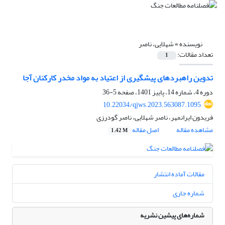
نویسنده =
شهلایی، ناصر
تعداد مقالات:
1
تدوین راهبردهای پیشگیری از اعتیاد به مواد مخدر کارکنان آجا
دوره 4، شماره 14، پاییز 1401، صفحه
5-36
10.22034/qjws.2023.563087.1095
فریدون ایرانمهر، ناصر شهلایی، ناصر گودرزی
مشاهده مقاله
اصل مقاله
1.42 M
مقالات آماده انتشار
شماره جاری
شماره‌های پیشین نشریه