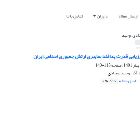
ارسال مقاله
داوران
تماس با ما
دی، وحید
رزیابی قدرت پدافند سایبری ارتش جمهوری اسلامی ایران
115-140
 آذر، وحید سجادی
اصل مقاله
526.77 K