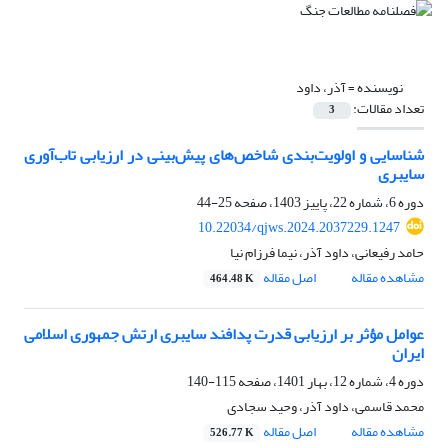
نویسنده =
آذر، داود
تعداد مقالات:
3
شناسایی و اولویت‌بندی شاخص‌های پیش‌بینی در ارزیابی تاب‌آوری
سایبری
دوره 6، شماره 22، پاییز 1403، صفحه
25-44
10.22034/qjws.2024.2037229.1247
حامد رفیعانی، داود آذر، نیما فرزام نیا
مشاهده مقاله
اصل مقاله
464.48 K
عوامل مؤثر بر ارزیابی قدرت پدافند سایبری ارتش جمهوری اسلامی
ایران
دوره 4، شماره 12، بهار 1401، صفحه
115-140
محمد قاسمی، داود آذر، وحید سجادی
مشاهده مقاله
اصل مقاله
526.77 K