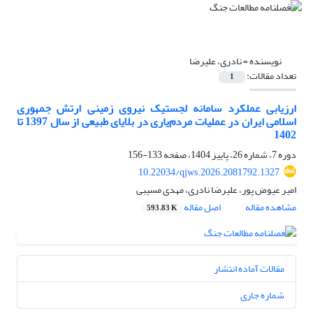
نویسنده =
نادری، علیرضا
تعداد مقالات:
1
ارزیابی عملکرد سامانه لجستیک نیروی زمینی ارتش جمهوری
اسلامی ایران در عملیات مردم‌یاری در بلایای طبیعی از سال 1397 تا
1402
دوره 7، شماره 26، پاییز 1404، صفحه
133-156
10.22034/qjws.2026.2081792.1327
امیر عیوض پور، علیرضا نادری، مهدی مسیبی
مشاهده مقاله
اصل مقاله
593.83 K
مقالات آماده انتشار
شماره جاری