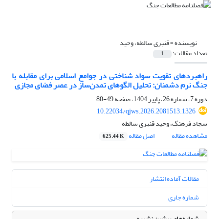
نویسنده =
قنبری سالطه، وحید
تعداد مقالات:
1
راهبردهای تقویت سواد شناختی در جوامع اسلامی برای مقابله با
جنگ نرم دشمنان: تحلیل الگوهای تمدن‌ساز در عصر فضای مجازی
دوره 7، شماره 26، پاییز 1404، صفحه
49-80
10.22034/qjws.2026.2081513.1326
سجاد فرهنگ، وحید قنبری سالطه
مشاهده مقاله
اصل مقاله
625.44 K
مقالات آماده انتشار
شماره جاری
شماره‌های پیشین نشریه