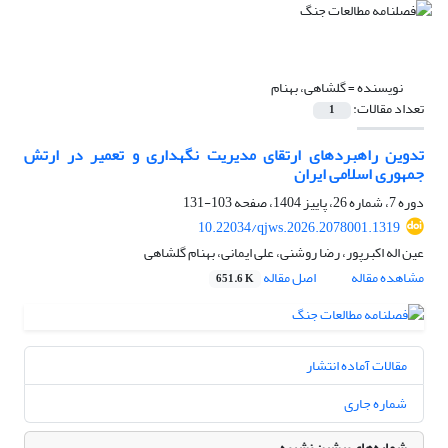
نویسنده =
گلشاهی، بهنام
تعداد مقالات:
1
تدوین راهبردهای ارتقای مدیریت نگهداری و تعمیر در ارتش
جمهوری اسلامی ایران
دوره 7، شماره 26، پاییز 1404، صفحه
103-131
10.22034/qjws.2026.2078001.1319
عین اله اکبرپور، رضا روشنی، علی ایمانی، بهنام گلشاهی
مشاهده مقاله
اصل مقاله
651.6 K
مقالات آماده انتشار
شماره جاری
شماره‌های پیشین نشریه