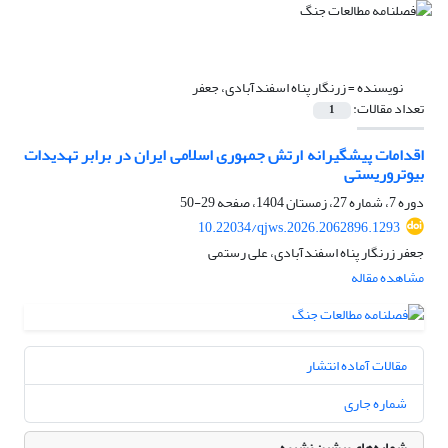
نویسنده =
زرنگار پناه اسفندآبادی، جعفر
تعداد مقالات:
1
اقدامات پیشگیرانه ارتش جمهوری اسلامی ایران در برابر تهدیدات
بیوتروریستی
دوره 7، شماره 27، زمستان 1404، صفحه
29-50
10.22034/qjws.2026.2062896.1293
جعفر زرنگار پناه اسفندآبادی، علی رستمی
مشاهده مقاله
مقالات آماده انتشار
شماره جاری
شماره‌های پیشین نشریه