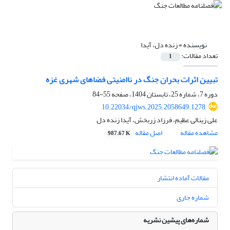
نویسنده =
زنده دل، آیدا
تعداد مقالات:
1
تبیین اثرات بحران جنگ در ناامنیتی فضاهای شهری غزه
دوره 7، شماره 25، تابستان 1404، صفحه
55-84
10.22034/qjws.2025.2058649.1278
علی زینالی عظیم، فرزاد زربخش، آیدا زنده دل
مشاهده مقاله
اصل مقاله
987.67 K
مقالات آماده انتشار
شماره جاری
شماره‌های پیشین نشریه