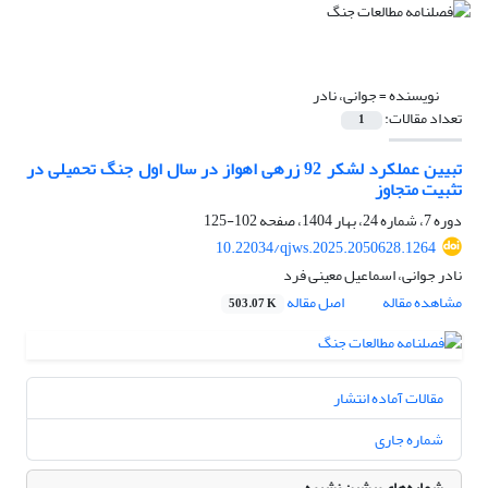
نویسنده =
جوانی، نادر
تعداد مقالات:
1
تبیین عملکرد لشکر 92 زرهی اهواز در سال اول جنگ تحمیلی در
تثبیت متجاوز
دوره 7، شماره 24، بهار 1404، صفحه
102-125
10.22034/qjws.2025.2050628.1264
نادر جوانی، اسماعیل معینی فرد
مشاهده مقاله
اصل مقاله
503.07 K
مقالات آماده انتشار
شماره جاری
شماره‌های پیشین نشریه