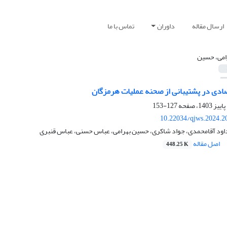
ارسال مقاله
داوران
تماس با ما
امی، حسین
صادی در پشتیبانی از صحنه عملیات هرمزگان
127-153
10.22034/qjws.2024.2
داود آقامحمدی، جواد شاکری، حسین بهرامی، عباس حسنی، عباس قنبری
اصل مقاله
448.25 K