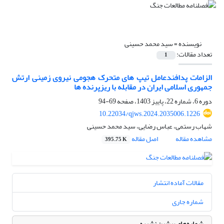
نویسنده =
سید محمد حسینی
تعداد مقالات:
1
الزامات پدافندعامل تیپ های متحرک هجومی نیروی زمینی ارتش
جمهوری اسلامی ایران در مقابله با ریزپرنده ها
دوره 6، شماره 22، پاییز 1403، صفحه
69-94
10.22034/qjws.2024.2035006.1226
شهاب رستمی، عباس رضایی، سید محمد حسینی
مشاهده مقاله
اصل مقاله
395.75 K
مقالات آماده انتشار
شماره جاری
شماره‌های پیشین نشریه