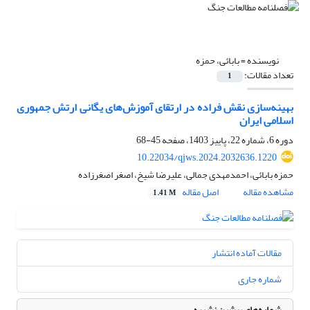
نویسنده =
بابائی، حمزه
تعداد مقالات:
1
بهینه‌سازی نقش فراده در ارتقای آموزش‌های یگانی ارتش جمهوری
اسلامی ایران
دوره 6، شماره 22، پاییز 1403، صفحه
45-68
10.22034/qjws.2024.2032636.1220
حمزه بابائی، احمدمهدی جمالی، علیرضا شیخ، اصغر اصغرزاده
مشاهده مقاله
اصل مقاله
1.41 M
مقالات آماده انتشار
شماره جاری
شماره‌های پیشین نشریه