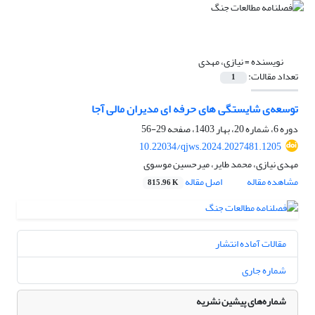
نویسنده =
نیازی، مهدی
تعداد مقالات:
1
توسعه‌ی شایستگی های حرفه ای مدیران مالی آجا
دوره 6، شماره 20، بهار 1403، صفحه
29-56
10.22034/qjws.2024.2027481.1205
مهدی نیازی، محمد طایر، میرحسین موسوی
مشاهده مقاله
اصل مقاله
815.96 K
مقالات آماده انتشار
شماره جاری
شماره‌های پیشین نشریه