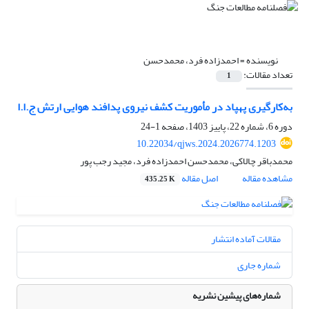
نویسنده =
احمدزاده فرد، محمدحسن
تعداد مقالات:
1
به‌کارگیری پهپاد در مأموریت‌ کشف نیروی پدافند هوایی ارتش ج.ا.ا
دوره 6، شماره 22، پاییز 1403، صفحه
1-24
10.22034/qjws.2024.2026774.1203
محمدباقر چالاکی، محمدحسن احمدزاده فرد، مجید رجب پور
مشاهده مقاله
اصل مقاله
435.25 K
مقالات آماده انتشار
شماره جاری
شماره‌های پیشین نشریه