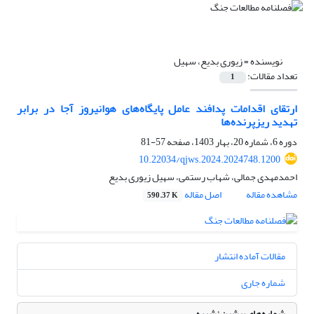
نویسنده =
زیوری بدیع، سهیل
تعداد مقالات:
1
ارتقای اقدامات پدافند عامل پایگاه‌های هوانیروز آجا در برابر
تهدید ریزپرنده‌ها
دوره 6، شماره 20، بهار 1403، صفحه
57-81
10.22034/qjws.2024.2024748.1200
احمدمهدی جمالی، شهاب رستمی، سهیل زیوری بدیع
مشاهده مقاله
اصل مقاله
590.37 K
مقالات آماده انتشار
شماره جاری
شماره‌های پیشین نشریه