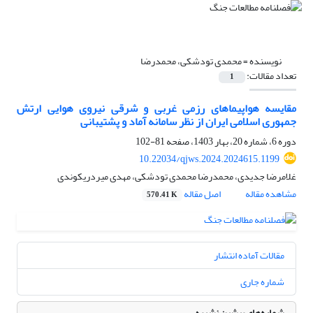
نویسنده =
محمدی تودشکی، محمدرضا
تعداد مقالات:
1
مقایسه هواپیماهای رزمی غربی و شرقی نیروی هوایی ارتش
جمهوری اسلامی ایران از نظر سامانه آماد و پشتیبانی
دوره 6، شماره 20، بهار 1403، صفحه
81-102
10.22034/qjws.2024.2024615.1199
غلامرضا جدیدی، محمدرضا محمدی تودشکی، مهدی میردریکوندی
مشاهده مقاله
اصل مقاله
570.41 K
مقالات آماده انتشار
شماره جاری
شماره‌های پیشین نشریه