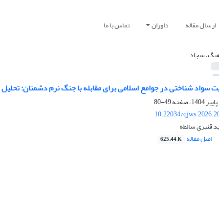
ارسال مقاله
داوران
تماس با ما
نگ، سجاد
ت سواد شناختی در جوامع اسلامی برای مقابله با جنگ نرم دشمنان: تحلیل
49-80
10.22034/qjws.2026.2
 قنبری سالطه
اصل مقاله
625.44 K