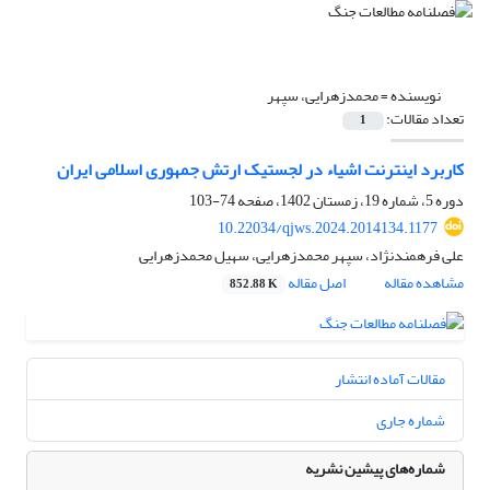
نویسنده =
محمدزهرایی، سپهر
تعداد مقالات:
1
کاربرد اینترنت اشیاء در لجستیک ارتش جمهوری اسلامی ایران
دوره 5، شماره 19، زمستان 1402، صفحه
74-103
10.22034/qjws.2024.2014134.1177
علی فرهمندنژاد، سپهر محمدزهرایی، سهیل محمدزهرایی
مشاهده مقاله
اصل مقاله
852.88 K
مقالات آماده انتشار
شماره جاری
شماره‌های پیشین نشریه