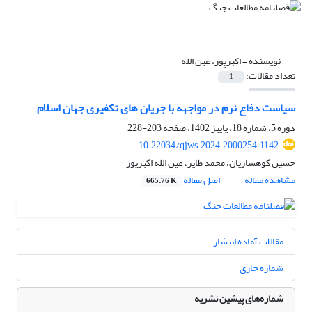
نویسنده =
اکبرپور، عین الله
تعداد مقالات:
1
سیاست دفاع نرم در مواجهه با جریان های تکفیری جهان اسلام
دوره 5، شماره 18، پاییز 1402، صفحه
203-228
10.22034/qjws.2024.2000254.1142
حسین کوهساریان، محمد طایر، عین الله اکبرپور
مشاهده مقاله
اصل مقاله
665.76 K
مقالات آماده انتشار
شماره جاری
شماره‌های پیشین نشریه