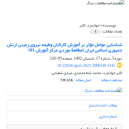
نویسنده =
جوانمرد، اکبر
تعداد مقالات:
1
شناسایی‌ عوامل‌ مؤثر بر آموزش کارکنان وظیفه نیروی زمینی ارتش
جمهوری اسلامی ایران (مطالعۀ موردی مرکز آموزش 01)
دوره 5، شماره 17، تابستان 1402، صفحه
93-126
10.22034/qjws.2023.2000149.1141
اکبر جوانمرد، محمد شاه محمدی، مهدی شعبانی
مشاهده مقاله
اصل مقاله
729.52 K
مقالات آماده انتشار
شماره جاری
شماره‌های پیشین نشریه