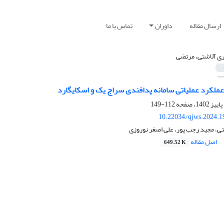
ارسال مقاله
داوران
تماس با ما
ری آلاشتی، مرتضی
عملکرد عملیاتی سامانه پدافندی سراج یک و اسکایگارد
112-149
10.22034/qjws.2024.1
ی، مجید رجب پور، علی اصغر نوروزی
اصل مقاله
649.52 K