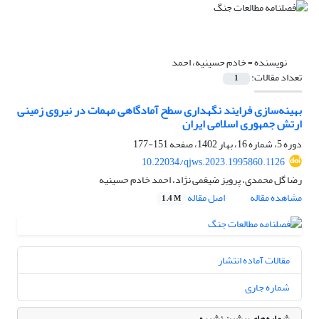
نویسنده =
خادم حسینیه، احمد
تعداد مقالات:
1
بهینه‌سازی فرایند نگهداری سطح آمادگاهی مهمات در نیروی زمینی
ارتش جمهوری اسلامی ایران
دوره 5، شماره 16، بهار 1402، صفحه
151-177
10.22034/qjws.2023.1995860.1126
رضا گل محمدی، پرویز ضیغمی نژاد، احمد خادم حسینیه
مشاهده مقاله
اصل مقاله
1.4 M
مقالات آماده انتشار
شماره جاری
شماره‌های پیشین نشریه