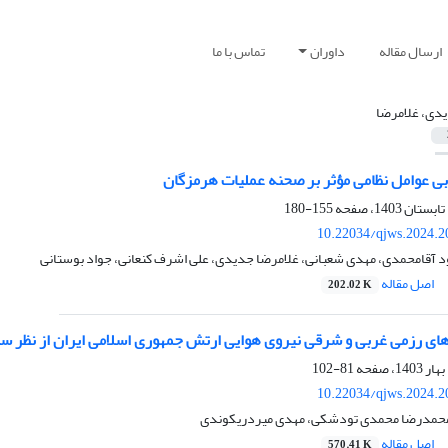
ارسال مقاله
داوران
تماس با ما
دی، غلامرضا
بی عوامل نظامی مؤثر بر صحنه عملیات هرمزگان
155-180
10.22034/qjws.2024.2
 آقامحمدی، مهدی شعبانی، غلامرضا جدیدی، علی اشرف کنعانی، جواد بوستانی
اصل مقاله
202.02 K
ای رزمی غربی و شرقی نیروی هوایی ارتش جمهوری اسلامی ایران از نظر سام
81-102
10.22034/qjws.2024.2
محمدرضا محمدی تودشکی، مهدی میردریکوندی
اصل مقاله
570.41 K