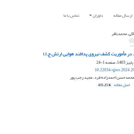
ارسال مقاله
داوران
تماس با ما
اکی، محمدباقر
د در مأموریت‌ کشف نیروی پدافند هوایی ارتش ج.ا.ا
1-24
10.22034/qjws.2024.2
 محمدحسن احمدزاده فرد، مجید رجب پور
اصل مقاله
435.25 K