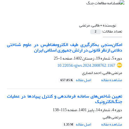
نویسنده =
طالبی، مرتضی
تعداد مقالات:
2
امکان‌سنجی به‌کارگیری طیف الکترومغناطیس در علوم شناختی
دفاعی ازنظر قانونی در ارتش جمهوری اسلامی ایران
دوره 5، شماره 19، زمستان 1402، صفحه
1-25
10.22034/qjws.2024.2008762.1167
مرتضی طالبی، احمد انصاری
مشاهده مقاله
اصل مقاله
657.05 K
تعیین شاخص‌های سامانه فرماندهی و کنترل پهپادها در عملیات
جنگ‌الکترونیک
دوره 4، شماره 14، پاییز 1401، صفحه
115-138
مرتضی طالبی
مشاهده مقاله
اصل مقاله
1.35 M