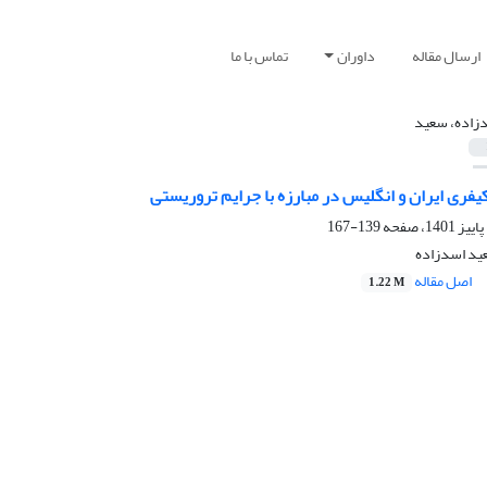
ارسال مقاله
داوران
تماس با ما
زاده، سعید
یفری ایران و انگلیس در مبارزه با جرایم تروریستی
139-167
عید اسدزاده
اصل مقاله
1.22 M