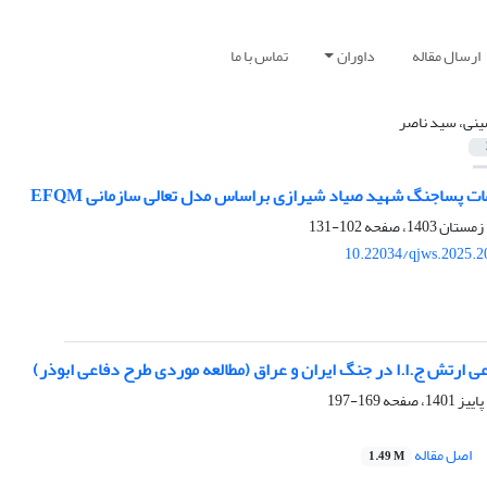
ارسال مقاله
داوران
تماس با ما
نی، سید ناصر
ت پساجنگ شهید صیاد شیرازی براساس مدل تعالی سازمانی EFQM
102-131
10.22034/qjws.2025.2
 ارتش ج.ا.ا در جنگ ایران و عراق (مطالعه موردی طرح دفاعی ابوذر)
169-197
اصل مقاله
1.49 M