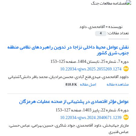
نویسنده =
آقامحمدی، داود
تعداد مقالات:
4
نقش عوامل محیط داخلی نزاجا در تدوین راهبردهای نظامی منطقه
جنوب شرق کشور
دوره 7، شماره 25، تابستان 1404، صفحه
125-153
10.22034/qjws.2025.2055269.1274
داوود آقامحمدی، مهدی فتح آبادی، محسن مرادیان، محمد باقر دانش‌آشتیانی
مشاهده مقاله
اصل مقاله
818.8 K
عوامل مؤثر اقتصادی در پشتیبانی از صحنه عملیات هرمزگان
دوره 6، شماره 22، پاییز 1403، صفحه
127-153
10.22034/qjws.2024.2040671.1239
مازیار جهانبخش، داود آقامحمدی، جواد شاکری، حسین بهرامی، عباس حسنی،
عباس قنبری