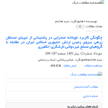
نویسنده =
هامونگرد، سید هاشم
تعداد مقالات:
1
چگونگی کاربرد توپخانه صحرایی در پشتیبانی از تیپهای مستقل
زرهی نیروی زمینی ارتش جمهوری اسلامی ایران در مقابله با
گروههای مسلح غیردولتی تارشگری-تکفیری
دوره 4، شماره 12، بهار 1401، صفحه
187-209
سید هاشم هامونگرد، عباس رضایی، شهاب رستمی
مشاهده مقاله
اصل مقاله
419.35 K
مقالات آماده انتشار
شماره جاری
شماره‌های پیشین نشریه