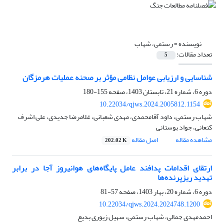
نویسنده =
رستمی، شهاب
تعداد مقالات:
5
شناسایی و ارزیابی عوامل نظامی مؤثر بر صحنه عملیات هرمزگان
دوره 6، شماره 21، تابستان 1403، صفحه
155-180
10.22034/qjws.2024.2005812.1154
شهاب رستمی، داود آقامحمدی، مهدی شعبانی، غلامرضا جدیدی، علی اشرف
کنعانی، جواد بوستانی
مشاهده مقاله
اصل مقاله
202.02 K
ارتقای اقدامات پدافند عامل پایگاه‌های هوانیروز آجا در برابر
تهدید ریزپرنده‌ها
دوره 6، شماره 20، بهار 1403، صفحه
57-81
10.22034/qjws.2024.2024748.1200
احمدمهدی جمالی، شهاب رستمی، سهیل زیوری بدیع