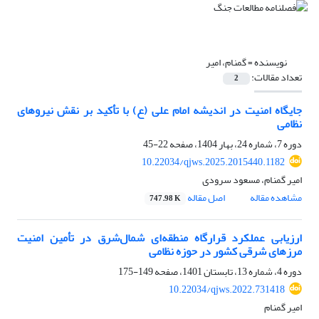
نویسنده =
گمنام، امیر
تعداد مقالات:
2
جایگاه امنیت در اندیشه امام علی (ع) با تأکید بر نقش نیروهای
نظامی
دوره 7، شماره 24، بهار 1404، صفحه
22-45
10.22034/qjws.2025.2015440.1182
امیر گمنام، مسعود سرودی
مشاهده مقاله
اصل مقاله
747.98 K
ارزیابی عملکرد قرارگاه منطقه‌ای شمال‌شرق در تأمین امنیت
مرزهای شرقی کشور در حوزه نظامی
دوره 4، شماره 13، تابستان 1401، صفحه
149-175
10.22034/qjws.2022.731418
امیر گمنام