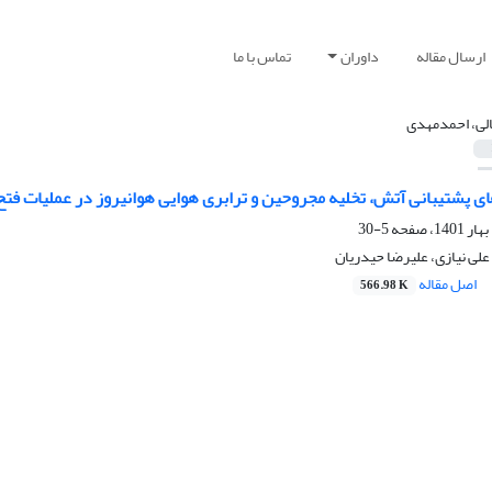
ارسال مقاله
داوران
تماس با ما
لی، احمدمهدی
ی پشتیبانی آتش، تخلیه مجروحین و ترابری هوایی هوانیروز در عملیات فتح
5-30
لی نیازی، علیرضا حیدریان
اصل مقاله
566.98 K