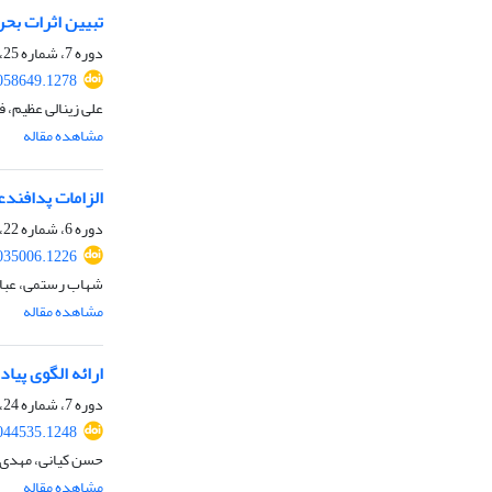
تبیین اثرات بح
دوره 7، شماره 25، تابستان 1404، صفحه
058649.1278
علی زینالی عظیم، 
مشاهده مقاله
الزامات پدافندع
دوره 6، شماره 22، پاییز 1403، صفحه
035006.1226
شهاب رستمی، عبا
مشاهده مقاله
ارائه الگوی پیا
دوره 7، شماره 24، بهار 1404، صفحه
044535.1248
حسن کیانی، مهدی ن
مشاهده مقاله