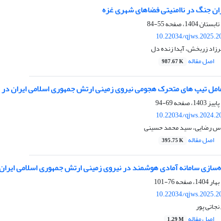
ران جنگ در ناامنیتی فضاهای شهری غزه
55-84
10.22034/qjws.2025.2
فرزاد زربخش، آیدا زنده دل
اصل مقاله
987.67 K
امل تیپ های متحرک هجومی نیروی زمینی ارتش جمهوری اسلامی ایران در مقا
69-94
10.22034/qjws.2024.2
س رضایی، سید محمد حسینی
اصل مقاله
395.75 K
ده‌سازی سامانه آمادی هوشمند در نیروی زمینی ارتش جمهوری اسلامی ایران
76-101
10.22034/qjws.2025.2
جاتی پور
اصل مقاله
1.29 M