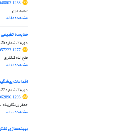
048803.1258
حمید درج
مشاهده مقاله
مقایسه تطبیقی 
دوره 7، شماره 25، تابستان 1404، صفحه
057223.1277
فتح الله کلانتری
مشاهده مقاله
اقدامات پیشگیر
دوره 7، شماره 27، زمستان 1404، صفحه
062896.1293
جعفر زرنگار پناه 
مشاهده مقاله
بهینه‌سازی نقش