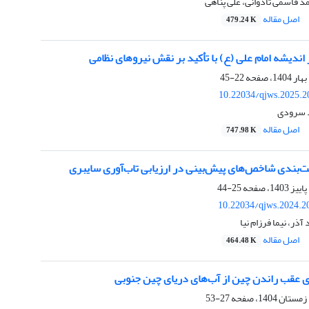
مد قاسمی تادوانی، علی پناهی
اصل مقاله
479.24 K
 اندیشه امام علی (ع) با تأکید بر نقش نیروهای نظامی
22-45
10.22034/qjws.2025.2
د سرودی
اصل مقاله
747.98 K
ت‌بندی شاخص‌های پیش‌بینی در ارزیابی تاب‌آوری سایبری
25-44
10.22034/qjws.2024.2
آذر، نیما فرزام نیا
اصل مقاله
464.48 K
ای عقب راندن چین از آب‌های دریای چین جنوبی
27-53