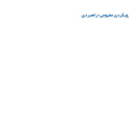
: رویکردی مفهومی-راهبردی