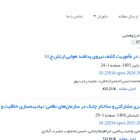
ارسال مقاله
داوران
تماس با ما
له پژوهشی
17
د در مأموریت‌ کشف نیروی پدافند هوایی ارتش ج.ا.ا
1-24
10.22034/qjws.2024.2
 محمدحسن احمدزاده فرد، مجید رجب پور
اصل مقاله
435.25 K
 مشارکتی و ساختار چابک در سازمان‌های نظامی: نهادینه‌سازی خلاقیت و 
1-29
10.22034/qjws.2025.2
ی، وحید ریاضی، ابراهیم ایجابی، حسن محجوب عشرت آبادی
اصل مقاله
722.91 K