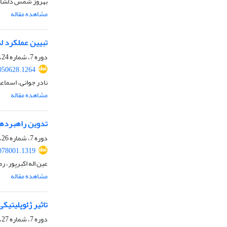
بهروز شمس دلشاد،
مشاهده مقاله
تبیین عملکرد لشکر 92 زرهی اهواز در سال اول جنگ تحمیل
دوره 7، شماره 24، بهار 1404، صفحه
050628.1264
نادر جوانی، اسماع
مشاهده مقاله
تدوین راهبردها
دوره 7، شماره 26، پاییز 1404، صفحه
078001.1319
عین اله اکبرپور، ر
مشاهده مقاله
تاثیر ژئوپلیتیکی ناسیونالیس
دوره 7، شماره 27، زمستان 1404