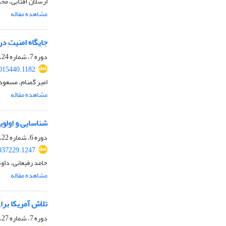
ارسلان آفتابی، مح
مشاهده مقاله
جایگاه امنیت در
دوره 7، شماره 24، بهار 1404، صفحه
015440.1182
امیر گمنام، مسعو
مشاهده مقاله
شناسایی و اولوی
دوره 6، شماره 22، پاییز 1403، صفحه
037229.1247
حامد رفیعانی، داود 
مشاهده مقاله
تلاش آمریکا بر
دوره 7، شماره 27، زمستان 1404، صفحه