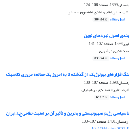
106-124
ی، هادی آقایی، هادی هاشم‌پور حمیدی
اصل مقاله
984.04 K
‌بندی اصول نبردهای نوین
107-131
حید نادری درشوری
اصل مقاله
833.54 K
گ‌افزارهای بیولوژیک، از گذشته تا به امروز یک مطالعه مروری کلاسیک
107-130
رضا علیزاده، مهدی ابراهیمیان
اصل مقاله
693.7 K
 سیاسی رژیم صهیونیستی و بحرین و تأثیر آن بر امنیت نظامی ج.ا.ایران
107-133
10.22034/qjws.2023.1