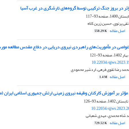
ؤثر در بروز جنگ ترکیبی توسط گروه‌های تارشگری در غرب آسیا
93-117
قی پرتوی، حسین زرین کلاه
اصل مقاله
558.29 K
غواصی در مأموریت‌های راهبردی نیروی دریایی در دفاع مقدس مطالعه مور
93-121
10.22034/qjws.2023.1
محمد رضا تقوی فرهی، اردشیر محمودی
اصل مقاله
1.4 M
 مؤثر بر آموزش کارکنان وظیفه نیروی زمینی ارتش جمهوری اسلامی ایران (مطا
93-126
10.22034/qjws.2023.2
مد شاه محمدی، مهدی شعبانی
اصل مقاله
729.52 K