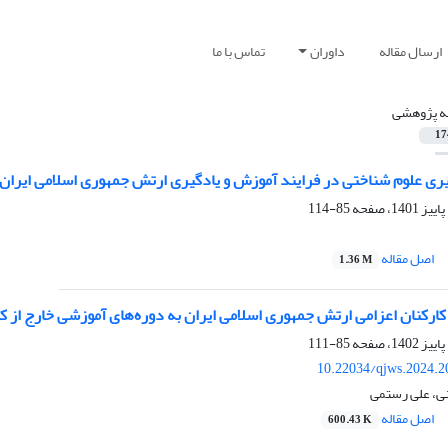
ارسال مقاله
داوران
تماس با ما
له پژوهشی
17
یری علوم شناختی در فرایند آموزش و یادگیری ارتش جمهوری اسلامی ایران
85-114
اصل مقاله
1.36 M
کارکنان اعزامی ارتش جمهوری اسلامی ایران به دوره‌های آموزشی خارج از 
85-111
10.22034/qjws.2024.2
ی، علی رستمی
اصل مقاله
600.43 K