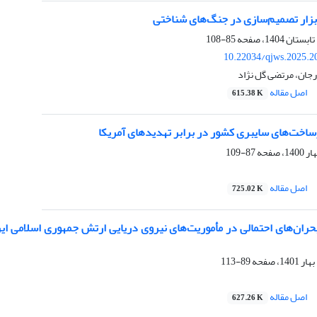
زار تصمیم‌سازی در جنگ‌های شناختی
85-108
10.22034/qjws.2025.2
ان، مرتضی گل نژاد
اصل مقاله
615.38 K
اخت‌های سایبری کشور در برابر تهدیدهای آمریکا
87-109
اصل مقاله
725.02 K
حران‌های احتمالی در مأموریت‌های نیروی دریایی ارتش جمهوری اسلامی ای
89-113
اصل مقاله
627.26 K