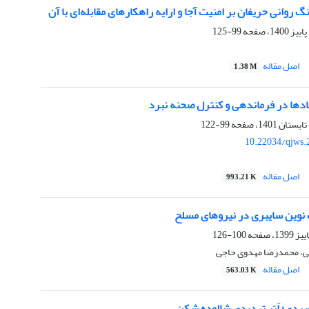
 روانی حریفان بر امنیت آجا و ارایه راهکارهای مقابله‌ای با آن
99-125
اصل مقاله
1.38 M
ادها در فرماندهی و کنترل صحنه نبرد
99-122
10.22034/qjws.
اصل مقاله
993.21 K
 نوین سایبری در نیروهای مسلح
100-126
نی، محمدرضا مهدوی حاجی
اصل مقاله
563.03 K
ردی؛ اَبَر تهدیدی شالوده شکن