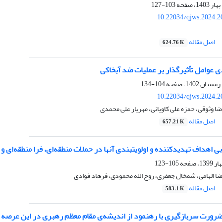
103-127
10.22034/qjws.2024.2
اصل مقاله
624.76 K
دی عوامل تأثیرگذار بر عملیات ضد آبخاکی
104-134
10.22034/qjws.2024.2
ضا وثوقی، حمزه علی کاویانی، مهریار علی محمدی
اصل مقاله
657.21 K
ی اهداف تهدیدکننده و اولویت‏بندی آن‏ها در حملات منطقه‌ای، فرا منطقه‌ای و 
105-123
رضا الهامی، شمخال جعفری، روح الله محمودی، فرهاد فوادی
اصل مقاله
583.1 K
رورت سربازگیری با رهنمود از اندیشه‌ی مقام معظم رهبری در این عرصه