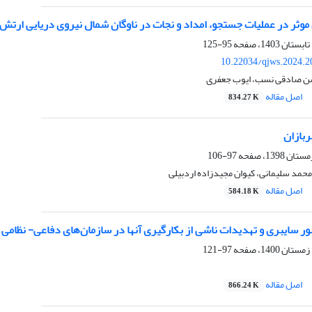
وثر در عملیات جستجو، امداد و نجات در ناوگان شمال نیروی دریایی ارتش
95-125
10.22034/qjws.2024.2
ن صادقی نسب، ایوب جعفری
اصل مقاله
834.27 K
ربازان
97-106
حمد سلیمانی، کیوان مجیدزاده اردبیلی
اصل مقاله
584.18 K
ور سایبری و تهدیدات ناشی از بکارگیری آنها در سازمان‌های دفاعی- نظامی
97-121
اصل مقاله
866.24 K