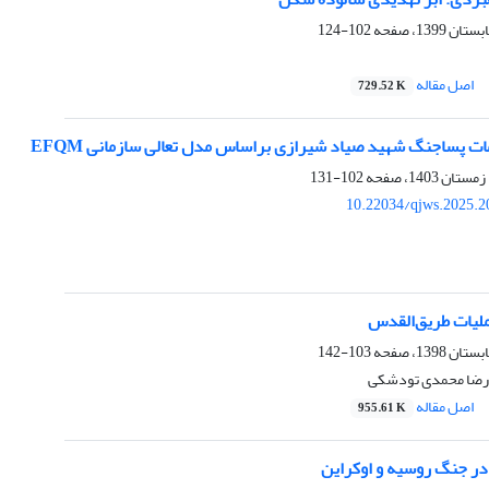
102-124
اصل مقاله
729.52 K
ت پساجنگ شهید صیاد شیرازی براساس مدل تعالی سازمانی EFQM
102-131
10.22034/qjws.2025.2
ملیات طریق‌القدس
103-142
رضا محمدی تودشکی
اصل مقاله
955.61 K
در جنگ روسیه و اوکراین