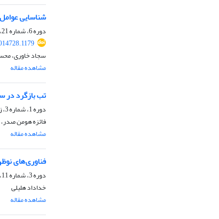
شناسایی عوامل م
دوره 6، شماره 21، تابستان 1403، صفحه
014728.1179
سجاد خاوری، محس
مشاهده مقاله
تب بازگرد در س
دوره 1، شماره 3، زمستان 1398، صفحه
فائزه هومن صدر، م
مشاهده مقاله
فناوری‌های نوظه
دوره 3، شماره 11، زمستان 1400، صفحه
خداداد هلیلی
مشاهده مقاله