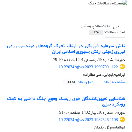
نوع مقاله:
مقاله پژوهشی
تعداد مقالات:
174
نقش سرمایه فیزیکی در ارتقاء تحرک گروه‌های مهندسی رزمی
نیروی زمینی ارتش جمهوری اسلامی ایران
دوره 4، شماره 15، زمستان 1401، صفحه
57-79
10.22034/qjws.2023.1990709.1122
ابراهیم ایجابی، علی عطازاده
مشاهده مقاله
اصل مقاله
1.14 M
شناسایی تعیین‌کنندگان قوی ریسک وقوع جنگ داخلی به کمک
رویکرد بیزی
دوره 5، شماره 16، بهار 1402، صفحه
57-91
10.22034/qjws.2023.1987526.1108
ابوالقاسم گل خندان