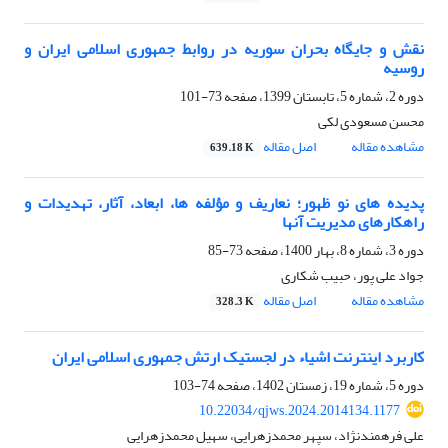
نقش و جایگاه بحران سوریه در روابط جمهوری اسلامی ایران و
روسیه
دوره 2، شماره 5، تابستان 1399، صفحه
73-101
محسن مسعودی لکی
مشاهده مقاله
اصل مقاله
639.18 K
پدیده های نو ظهور؛ نعاریف و مؤلفه ها، ابعاد، آثار، تهدیدات و
راهکارهای مدیریت آنها
دوره 3، شماره 8، بهار 1400، صفحه
73-85
جواد علی پور، حبیب شکاری
مشاهده مقاله
اصل مقاله
328.3 K
کاربرد اینترنت اشیاء در لجستیک ارتش جمهوری اسلامی ایران
دوره 5، شماره 19، زمستان 1402، صفحه
74-103
10.22034/qjws.2024.2014134.1177
علی فرهمندنژاد، سپهر محمدزهرایی، سهیل محمدزهرایی