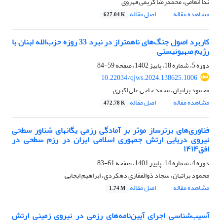
ندا انعامی، محمدرضا کریمی قهروی
مشاهده مقاله
اصل مقاله
627.04 K
کاربرد اصول جنگ‌های ناهمتراز در نبرد 33 روزه حزب‌الله لبنان با
رژیم صهیونیستی
دوره 5، شماره 18، پاییز 1402، صفحه
59-84
10.22034/qjws.2024.138625.1006
محمود براتیان، محمد حاجی علی اکبری
مشاهده مقاله
اصل مقاله
472.78 K
فناوری‌های برترساز موثر بر آمادگی رزمی یگانهای شناور سطحی
نیروی دریایی ارتش جمهوری اسلامی ایران در رزم سطحی در
افق۱۴۱۴
دوره 4، شماره 14، پاییز 1401، صفحه
61-83
محمود براتیان، سجاد ذوالفقاری دهکردی، ابراهیم ایجابی
مشاهده مقاله
اصل مقاله
1.74 M
آسیب‌شناسی اجرای آیین‌نامه‌های رزمی در نیروی زمینی ارتش