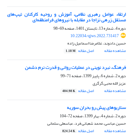
ارتقاء عوامل رهبری نظامی، آموزش و روحیه کارکنان تیپ‌های
مستقل زرهی نزاجا در مقابله با نیروهای فرامنطقه‌ای
دوره 4، شماره 13، تابستان 1401، صفحه
69-98
10.22034/qjws.2022.731417
حسین دادوند، غلامرضا اسماعیل زاده
مشاهده مقاله
اصل مقاله
1.18 M
فرهنگ، نبرد نوینی در عملیات روانی و قدرت نرم دشمن
دوره 2، شماره 6، پاییز 1399، صفحه
71-99
عزیز الله محبی گرگری
مشاهده مقاله
اصل مقاله
404.98 K
سناریوهای پیش رو بحران سوریه
دوره 2، شماره 4، بهار 1399، صفحه
72-104
حسین عباسی، محمد شعبانی فرد، عباسعلی سلمانی
مشاهده مقاله
اصل مقاله
824.54 K