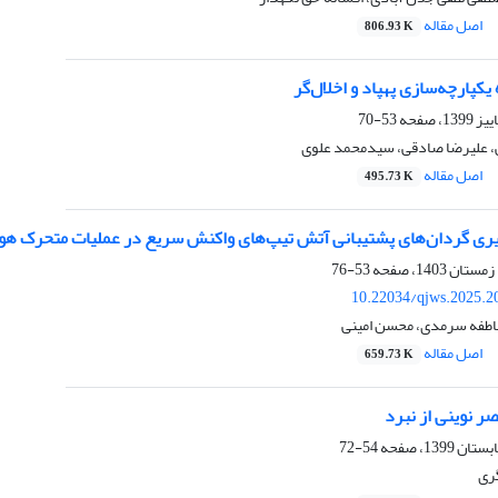
اصل مقاله
806.93 K
یکپارچه‌سازی پهپاد و اخلال‌گر
53-70
ی، علیرضا صادقی، سیدمحمد علوی
اصل مقاله
495.73 K
یری گردان‌های پشتیبانی آتش تیپ‌های واکنش سریع در عملیات متحرک هو
53-76
10.22034/qjws.2025.2
 عاطفه سرمدی، محسن امینی
اصل مقاله
659.73 K
ر نوینی از نبرد
54-72
گری