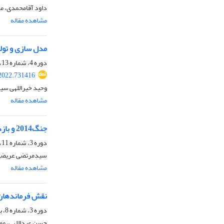
داود آقامحمدی، مح
مشاهده مقاله
مدل سازی و تولی
دوره 4، شماره 13، تابستان 1401، صفحه
2022.731416
وحید خیراللهی سی
مشاهده مقاله
جنگ2014 و بازدارندگی اسرائیل
دوره 3، شماره 11، زمستان 1400، صفحه
سیدمرتضی عریضی
مشاهده مقاله
نقش فرماندهان 
دوره 3، شماره 8، بهار 1400، صفحه
حسن عبداللهی، مصط