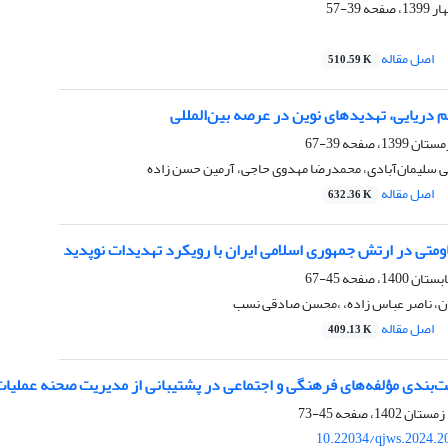
39-57
اصل مقاله
510.59 K
 دریایی، تهدیدهای نوین در عرصه بین‌المللی
39-67
ی سلیمان‌آبادی، محمدرضا مهدوی حاجی، آرمین حسن زاده
اصل مقاله
632.36 K
اومتی در ارتش جمهوری اسلامی ایران با رویکرد تهدیدات نوپدید
45-67
ن، ناصر عباس زاده، ،محسن صادقی نسب
اصل مقاله
409.13 K
ت‌بندی مؤلفه‌‌های فرهنگی و اجتماعی در پشتیبانی از مدیریت صحنه عملیا
45-73
10.22034/qjws.2024.2