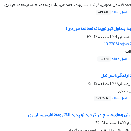
مد قاسمی تادوانی، فرشاد ستاروند، احمد غریب‌آبادی، احمد جهانباز، محمد حیدری
اصل مقاله
749.4 K
د جداول تیر توپخانه(مطالعه موردی)
47-67
10.22034/qjws.
لاب
اصل مقاله
1.25 M
49-75
 میبدی
اصل مقاله
622.22 K
نیروهای مسلح در تهدید نو پدید الکترومغناطیس سایبری
51-72
فی لطفی جلال آبادی، افسانه حق نگهدار