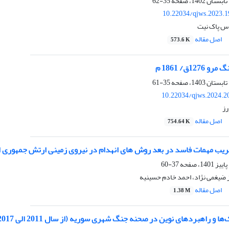
35-62
10.22034/qjws.2023.1
باس پاک نیت
اصل مقاله
573.6 K
12ق/ 1861 م
35-61
10.22034/qjws.2024.2
رز
اصل مقاله
754.64 K
خریب مهمات فاسد در بعد روش های انهدام در نیروی زمینی ارتش جمهوری ا
37-60
 ضیغمی نژاد، احمد خادم حسینیه
اصل مقاله
1.38 M
ا و راهبردهای نوین در صحنه جنگ شهری سوریه (از سال 2011 الی 2017 م)