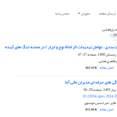
ارسال مقاله
داوران
تماس با ما
له پژوهشی
17
ت‌بندی ، عوامل تهدیدات (از لحاظ نوع و ابزار ) در صحنه جنگ های آینده
27-47
ی طاهری هشی
اصل مقاله
663.43 K
ی های حرفه ای مدیران مالی آجا
29-56
10.22034/qjws.2024.2
 طایر، میرحسین موسوی
اصل مقاله
815.96 K