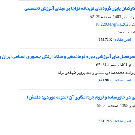
ارکنان پایور گروه‌های توپخانه نزاجا بر مبنای آموزش تخصصی
29-52
10.22034/qjws.2025.2
احمد محمدی
اصل مقاله
679.71 K
سرفصل‌های آموزشی دوره فرماندهی و ستاد ارتش جمهوری اسلامی ایران ب
31-65
اده، محمدصادق سنائی زاده، پرویز ضیغمی نژاد
اصل مقاله
421.98 K
در خاورمیانه و لزوم جرم‌انگاری آن (نمونه موردی: داعش)
32-55
اصل مقاله
554.19 K