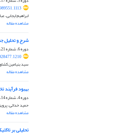
دوره 5، شماره 17، تابستان 1402، صفحه
989551.1113
ابراهیم ایجابی، ع
مشاهده مقاله
شرح و تحلیل جنگ مرو 76
دوره 6، شماره 21، تابستان 1403، صفحه
028477.1210
سید بنیامین کشاو
مشاهده مقاله
بهبود فرآیند ت
دوره 4، شماره 14، پاییز 1401، صفحه
حمید خدائی، پرویز
مشاهده مقاله
تحلیلی بر تاکتیک‌ه