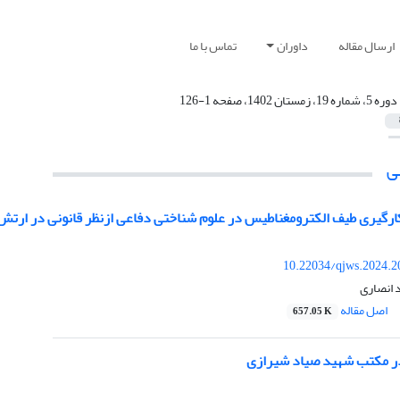
ارسال مقاله
داوران
تماس با ما
دوره 5، شماره 19، زمستان 1402، صفحه 1-126
ی
کارگیری طیف الکترومغناطیس در علوم شناختی دفاعی ازنظر قانونی در ارتش
10.22034/qjws.2024.2
 انصاری
اصل مقاله
657.05 K
 مکتب شهید صیاد شیرازی