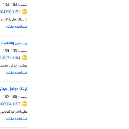
صفحه
104-134
004396.1151
ارسلان قلی نژاد، ر
مشاهده مقاله
بررسی وضعیت احس
صفحه
135-159
018131.1184
یونس خزلی، مجید 
مشاهده مقاله
ارتقا عوامل موث
صفحه
160-182
006904.1157
علی اشرف کنعانی،
مشاهده مقاله