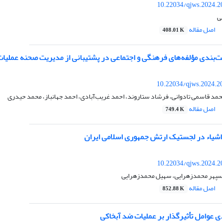
10.22034/qjws.2024.2
ی
اصل مقاله
408.01 K
ت‌بندی مؤلفه‌‌های فرهنگی و اجتماعی در پشتیبانی از مدیریت صحنه عملیا
10.22034/qjws.2024.2
مد قاسمی تادوانی، فرشاد ستاروند، احمد غریب‌آبادی، احمد جهانباز، محمد حیدری
اصل مقاله
749.4 K
 اشیاء در لجستیک ارتش جمهوری اسلامی ایران
10.22034/qjws.2024.2
سپهر محمدزهرایی، سهیل محمدزهرایی
اصل مقاله
852.88 K
دی عوامل تأثیرگذار بر عملیات ضد آبخاکی