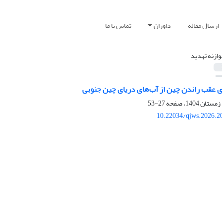
ارسال مقاله
داوران
تماس با ما
وازنه تهدید
ای عقب راندن چین از آب‌های دریای چین جنوبی
27-53
10.22034/qjws.2026.2