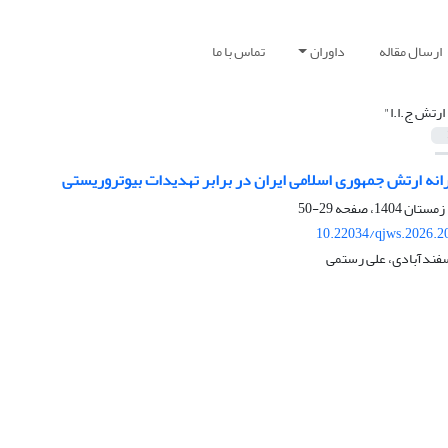
ارسال مقاله
داوران
تماس با ما
 ارتش ج.ا.ا"
انه ارتش جمهوری اسلامی ایران در برابر تهدیدات بیوتروریستی
29-50
10.22034/qjws.2026.2
اسفندآبادی، علی رستمی