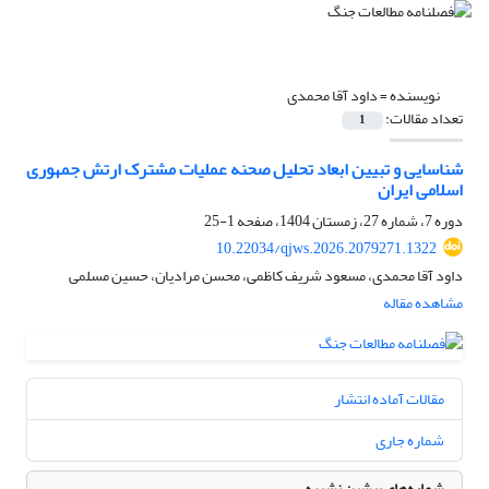
نویسنده =
داود آقا محمدی
تعداد مقالات:
1
شناسایی و تبیین ابعاد تحلیل صحنه عملیات مشترک ارتش جمهوری
اسلامی ایران
دوره 7، شماره 27، زمستان 1404، صفحه
1-25
10.22034/qjws.2026.2079271.1322
داود آقا محمدی، مسعود شریف کاظمی، محسن مرادیان، حسین مسلمی
مشاهده مقاله
مقالات آماده انتشار
شماره جاری
شماره‌های پیشین نشریه